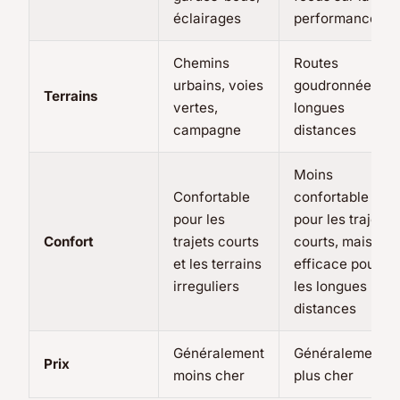
éclairages
performance
Chemins
Routes
urbains, voies
goudronnées,
Terrains
vertes,
longues
campagne
distances
Moins
Confortable
confortable
pour les
pour les trajets
Confort
trajets courts
courts, mais
et les terrains
efficace pour
irreguliers
les longues
distances
Généralement
Généralement
Prix
moins cher
plus cher