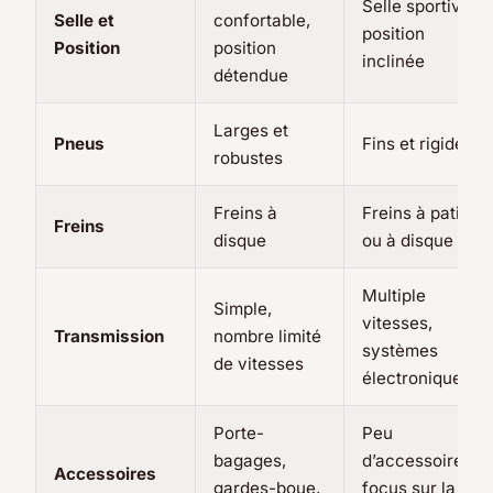
Selle sportive,
Selle et
confortable,
position
Position
position
inclinée
détendue
Larges et
Pneus
Fins et rigides
robustes
Freins à
Freins à patin
Freins
disque
ou à disque
Multiple
Simple,
vitesses,
Transmission
nombre limité
systèmes
de vitesses
électroniques
Porte-
Peu
bagages,
d’accessoires,
Accessoires
gardes-boue,
focus sur la